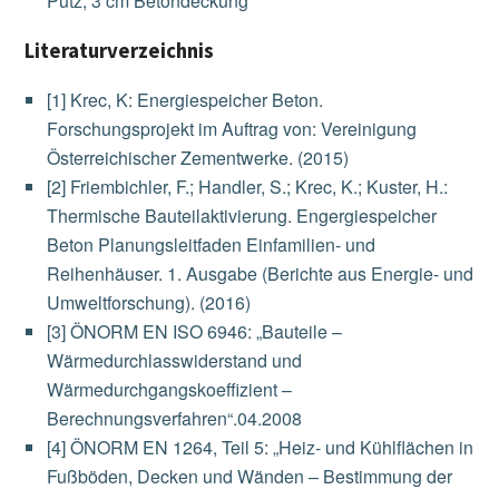
Putz, 3 cm Betondeckung
Literaturverzeichnis
[1] Krec, K: Energiespeicher Beton.
Forschungsprojekt im Auftrag von: Vereinigung
Österreichischer Zementwerke. (2015)
[2] Friembichler, F.; Handler, S.; Krec, K.; Kuster, H.:
Thermische Bauteilaktivierung. Engergiespeicher
Beton Planungsleitfaden Einfamilien- und
Reihenhäuser. 1. Ausgabe (Berichte aus Energie- und
Umweltforschung). (2016)
[3] ÖNORM EN ISO 6946: „Bauteile –
Wärmedurchlasswiderstand und
Wärmedurchgangskoeffizient –
Berechnungsverfahren“.04.2008
[4] ÖNORM EN 1264, Teil 5: „Heiz- und Kühlflächen in
Fußböden, Decken und Wänden – Bestimmung der