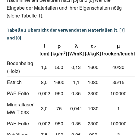
Eingabe der Materialien und ihrer Eigenschaften nötig
(siehe Tabelle 1).
Tabelle 1 Übersicht der verwendeten Materialien lt. [7]
und [8]
t
ρ
λ
c
µ
P
3
[cm]
[kg/m
]
[W/mK]
[J/kgK]
trocken/feuch
Bodenbelag
1,5
500
0,13
1600
40/30
(Holz)
Estrich
8,0
1600
1,1
1080
35/15
PAE-Folie
0,002
950
0,35
2300
100000
Mineralfaser
3,0
75
0,041
1030
1
MW-T 033
PAE-Folie
0,002
950
0,35
2300
100000
Schüttung
7,5
100
0,06
900
3