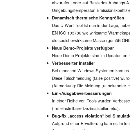
abzurufen, oder auf Basis des Anhangs A 
Umgebungstemperatur, Emissionskoeffizie
Dynamisch thermische Kenngrößen
Das U-Wert Tool ist nun in der Lage, n
EN ISO 103786 wie wirksame Wärmekap
die speicherwirksame Masse (gemäß ÖN
Neue Demo-Projekte verfügbar
Neue Demo Projekte sind im Updaten enth
Verbesserter Installer
Bei manchen Windows-Systemen kam es bei
Diese Falschmeldung (false positive) wurd
(Anmerkung: Die Meldung „unbekannter Hers
Ein-/Ausgabeverbesserungen
In einer Reihe von Tools wurden Verbes
(frei einstellbare Dezimalstellen etc.).
Bug-fix „access violation“ bei Simulat
Aufgrund einer Erweiterung kam es im le