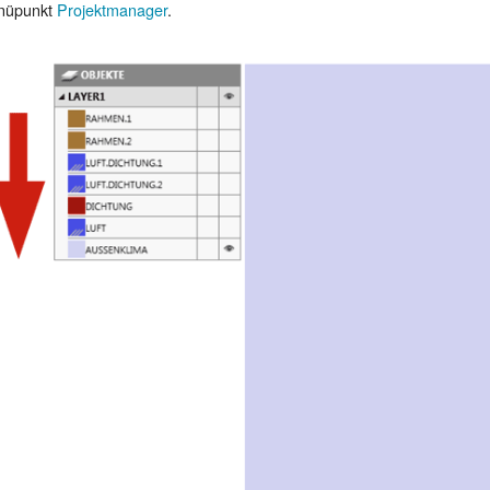
nüpunkt
Projektmanager
.