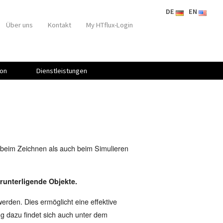
DE
EN
Über uns
Kontakt
My HTflux-Login
on
Dienstleistungen
l beim Zeichnen als auch beim Simulieren
runterligende Objekte.
erden. Dies ermöglicht eine effektive
g dazu findet sich auch unter dem